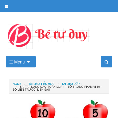
Skip
to
content
Kho tài liệu tư duy cho trẻ
Menu
HOME
TÀI LIỆU TIỂU HỌC
TÀI LIỆU LỚP 1
BÀI TẬP NÂNG CAO TOÁN LỚP 1 – SỐ TRONG PHẠM VI 10 –
SỐ LIỀN TRƯỚC, LIỀN SAU