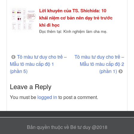
Lời khuyên của TS. Shichida: 10
khái niệm cơ bản nên dạy trẻ trước
khi đi học
Đọc thêm tại: Kinh nghiệm làm cha mẹ.
Post
Tô màu tư duy cho trẻ –
Tô màu tư duy cho trẻ –
Mẫu tô màu cấp độ 1
Mẫu tô màu cấp độ 2
navigation
(phần 5)
(phần 1)
Leave a Reply
You must be
logged in
to post a comment.
Bản quyền thuộc về Bé tư duy @2018