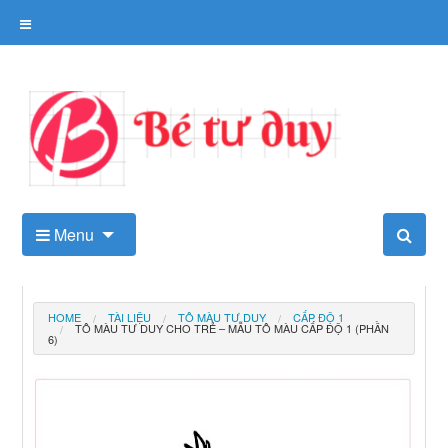
Skip
to
content
Kho tài liệu tư duy cho trẻ
Menu
HOME
TÀI LIỆU
TÔ MÀU TƯ DUY
CẤP ĐỘ 1
TÔ MÀU TƯ DUY CHO TRẺ – MẪU TÔ MÀU CẤP ĐỘ 1 (PHẦN
6)