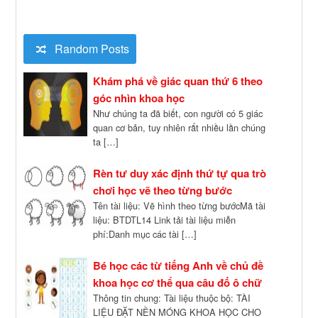
Random Posts
Khám phá về giác quan thứ 6 theo
góc nhìn khoa học
Như chúng ta đã biết, con người có 5 giác
quan cơ bản, tuy nhiên rất nhiều lần chúng
ta […]
Rèn tư duy xác định thứ tự qua trò
chơi học vẽ theo từng bước
Tên tài liệu: Vẽ hình theo từng bướcMã tài
liệu: BTDTL14 Link tải tài liệu miễn
phí:Danh mục các tài […]
Bé học các từ tiếng Anh về chủ đề
khoa học cơ thể qua câu đố ô chữ
Thông tin chung: Tài liệu thuộc bộ: TÀI
LIỆU ĐẶT NỀN MÓNG KHOA HỌC CHO