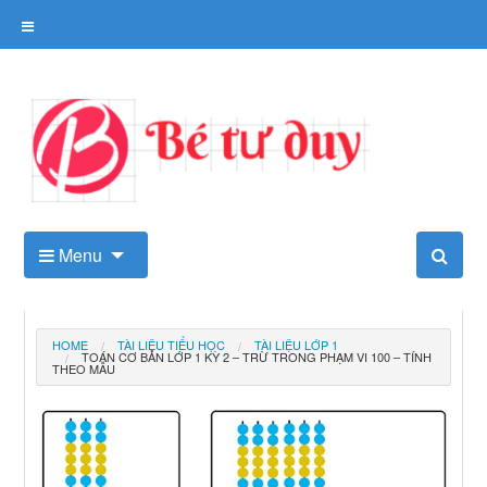
Skip
to
content
Kho tài liệu tư duy cho trẻ
Menu
HOME
TÀI LIỆU TIỂU HỌC
TÀI LIỆU LỚP 1
TOÁN CƠ BẢN LỚP 1 KỲ 2 – TRỪ TRONG PHẠM VI 100 – TÍNH
THEO MẪU