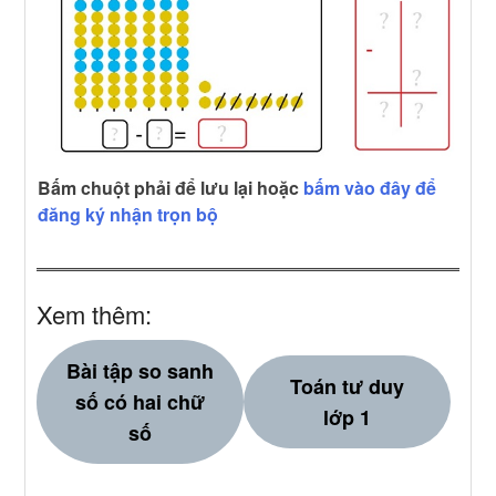
Bấm chuột phải để lưu lại hoặc
bấm vào đây để
đăng ký nhận trọn bộ
Xem thêm:
Bài tập so sanh
Toán tư duy
số có hai chữ
lớp 1
số