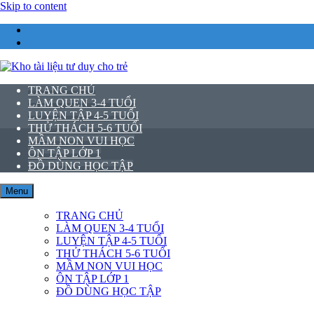
Skip to content
Kho tài liệu tư duy cho trẻ
TRANG CHỦ
LÀM QUEN 3-4 TUỔI
LUYỆN TẬP 4-5 TUỔI
THỬ THÁCH 5-6 TUỔI
MẦM NON VUI HỌC
ÔN TẬP LỚP 1
ĐỒ DÙNG HỌC TẬP
Menu
TRANG CHỦ
LÀM QUEN 3-4 TUỔI
LUYỆN TẬP 4-5 TUỔI
THỬ THÁCH 5-6 TUỔI
MẦM NON VUI HỌC
ÔN TẬP LỚP 1
ĐỒ DÙNG HỌC TẬP