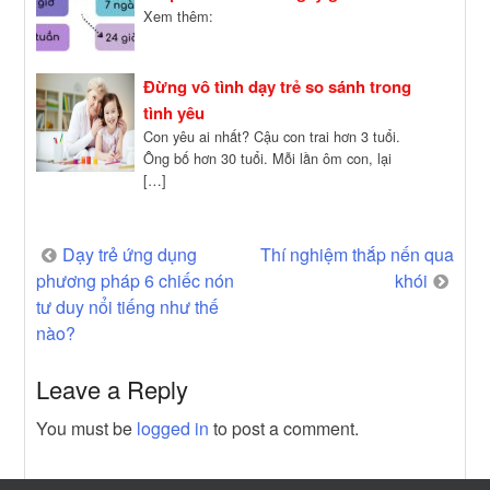
Xem thêm:
Đừng vô tình dạy trẻ so sánh trong
tình yêu
Con yêu ai nhất? Cậu con trai hơn 3 tuổi.
Ông bố hơn 30 tuổi. Mỗi lần ôm con, lại
[…]
Post
Dạy trẻ ứng dụng
Thí nghiệm thắp nến qua
phương pháp 6 chiếc nón
khói
navigation
tư duy nổi tiếng như thế
nào?
Leave a Reply
You must be
logged in
to post a comment.