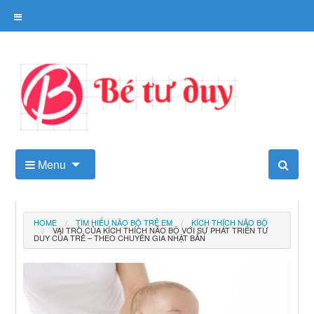
Skip
to
content
Kho tài liệu tư duy cho trẻ
Menu
HOME
TÌM HIỂU NÃO BỘ TRẺ EM
KÍCH THÍCH NÃO BỘ
VAI TRÒ CỦA KÍCH THÍCH NÃO BỘ VỚI SỰ PHÁT TRIỂN TƯ
DUY CỦA TRẺ – THEO CHUYÊN GIA NHẬT BẢN