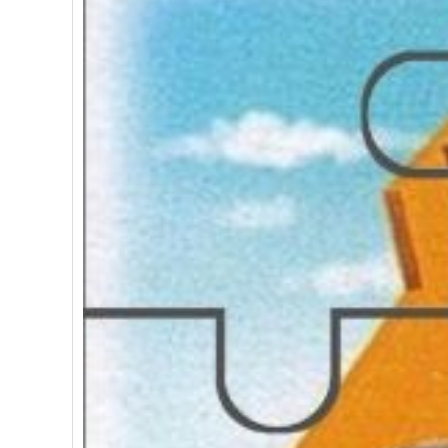
Bài mới
Dạy trẻ cách học bằng cả 2 bán 
Bài mới
Vai trò của giấc ngủ với sự phát 
Bài mới
3 tổn thương não bộ phổ biến ở t
Bài mới
6 phản xạ không điều kiện ở trẻ 