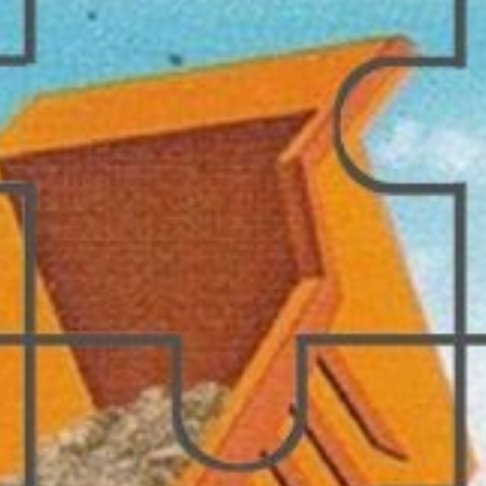
cầu não như thế nào?
triển của não bộ
rẻ
sơ sinh