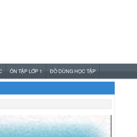
C
ÔN TẬP LỚP 1
ĐỒ DÙNG HỌC TẬP