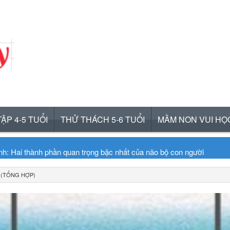
ẬP 4-5 TUỔI
THỬ THÁCH 5-6 TUỔI
MẦM NON VUI HỌ
inh: Hai thành phần quan trọng bậc nhất của não bộ con người
a sự sợ hãi ở trẻ
 (TỔNG HỢP)
lúc ngủ của não bộ trẻ em
gữ trong não bộ của trẻ