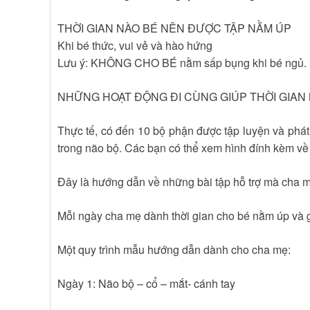
THỜI GIAN NÀO BÉ NÊN ĐƯỢC TẬP NẰM ÚP
Khi bé thức, vui vẻ và hào hứng
Lưu ý: KHÔNG CHO BÉ nằm sấp bụng khi bé ngủ.
NHỮNG HOẠT ĐỘNG ĐI CÙNG GIÚP THỜI GIAN 
Thực tế, có đến 10 bộ phận được tập luyện và phát 
trong não bộ. Các bạn có thể xem hình đính kèm về
Đây là hướng dẫn về những bài tập hỗ trợ mà cha m
Mỗi ngày cha mẹ dành thời gian cho bé nằm úp và gi
Một quy trình mẫu hướng dẫn dành cho cha mẹ:
Ngày 1: Não bộ – cổ – mắt- cánh tay