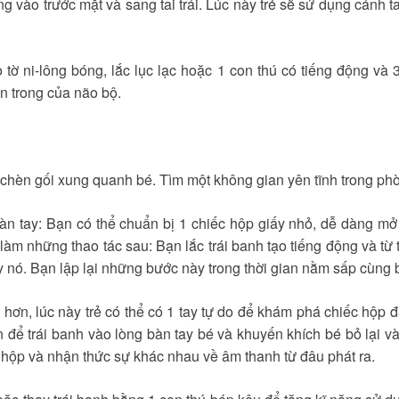
g vào trước mặt và sang tai trái. Lúc này trẻ sẽ sử dụng cánh ta
tờ ni-lông bóng, lắc lục lạc hoặc 1 con thú có tiếng động và
ên trong của não bộ.
chèn gối xung quanh bé. Tìm một không gian yên tĩnh trong ph
n tay: Bạn có thể chuẩn bị 1 chiếc hộp giấy nhỏ, dễ dàng mở r
làm những thao tác sau: Bạn lắc trái banh tạo tiếng động và t
 nó. Bạn lập lại những bước này trong thời gian nằm sấp cùng 
 hơn, lúc này trẻ có thể có 1 tay tự do để khám phá chiếc hộp
 để trái banh vào lòng bàn tay bé và khuyến khích bé bỏ lại v
mở hộp và nhận thức sự khác nhau về âm thanh từ đâu phát ra.