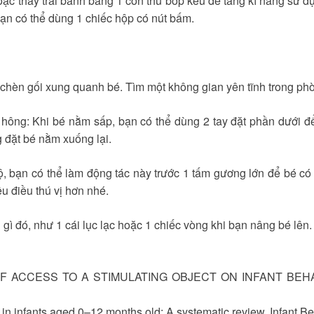
ặc thay trái banh bằng 1 con thú bóp kêu để tăng kĩ năng sử dụ
bạn có thể dùng 1 chiếc hộp có nút bấm.
chèn gối xung quanh bé. Tìm một không gian yên tĩnh trong ph
 hông: Khi bé nằm sấp, bạn có thể dùng 2 tay đặt phần dưới để
 đặt bé nằm xuống lại.
ộ, bạn có thể làm động tác này trước 1 tấm gương lớn để bé có
u điều thú vị hơn nhé.
ì đó, như 1 cái lục lạc hoặc 1 chiếc vòng khi bạn nâng bé lên.
CTS OF ACCESS TO A STIMULATING OBJECT ON INFANT BEHA
e in infants aged 0–12 months old: A systematic review. Infant