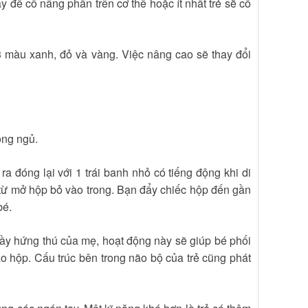
y để cố nâng phần trên cơ thể hoặc ít nhất trẻ sẽ cố
 3 màu xanh, đỏ và vàng. Việc nâng cao sẽ thay đổi
òng ngủ.
a đóng lại với 1 trái banh nhỏ có tiếng động khi di
ừ từ mở hộp bỏ vào trong. Bạn đẩy chiếc hộp đến gần
bé.
 đầy hứng thú của mẹ, hoạt động này sẽ giúp bé phối
ào hộp. Cấu trúc bên trong não bộ của trẻ cũng phát