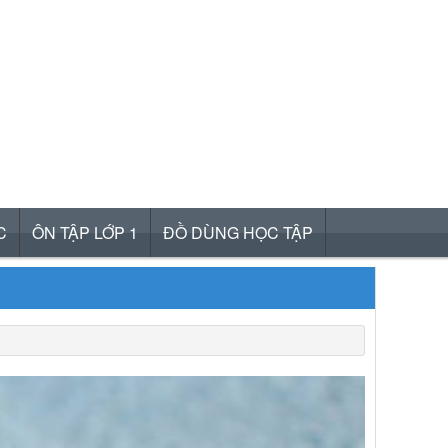
C
ÔN TẬP LỚP 1
ĐỒ DÙNG HỌC TẬP