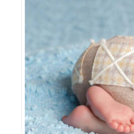
Bài mới
3 tổn thương não bộ phổ biến ở t
Bài mới
6 phản xạ không điều kiện ở trẻ 
Bài mới
Tế bào thần kinh và khớp thần k
Bài mới
Góc nhìn khoa học: Nguồn gốc củ