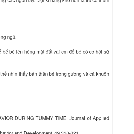
ng các ngón tay. Một kĩ năng khó hơn là trẻ có thêm
òng ngủ.
 bế bé lên hỏng mặt đất vài cm để bé có cơ hội sử
 thể nhìn thấy bản thân bé trong gương và cả khuôn
VIOR DURING TUMMY TIME. Journal of Applied
 Behavior and Development. 49,310-321.