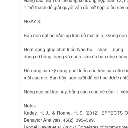
Nâng cao: Bạn có thể tăng số lượng hộp thành 2, ho
1 thử thách để giải quyết vấn đề mở hộp, điều này 
NGÀY 3:
Bạn nên đặt bé nằm úp trên bề mặt mịn, không nên 
Hoạt động giúp phát triển Não bộ – chân – bụng –
dụng cơ hông, bụng và chân, sau đó bạn nhẹ nhàng
Để nâng cao kỹ năng phát triển cấu trúc của não b
mặt của mẹ. Bạn hãy luôn cười để bé học được nhiề
Nâng cao bài tập này, bằng cách cho bé cầm 1 món g
Notes
Kadey, H. J., & Roane, H. S. (2012). EFFE
Behavior Analysis, 45(2), 395–399.
Lyndel Hewitt et al. (2017) Correlates of tummy tim