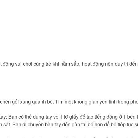
 động vui chơi cùng trẻ khi nằm sấp, hoạt động nên duy trì đến
chèn gối xung quanh bé. Tìm một không gian yên tĩnh trong ph
y: Bạn có thể dùng tay vò 1 tờ giấy để tạo tiếng động ở 1 bên t
 sát. Bạn di chuyển bàn tay đến gần tai bé hơn để bé tiếp tục 