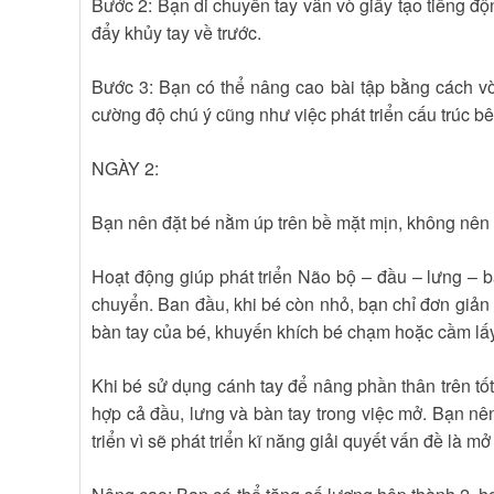
Bước 2: Bạn di chuyển tay vẫn vò giấy tạo tiếng độn
đẩy khủy tay về trước.
Bước 3: Bạn có thể nâng cao bài tập bằng cách vò 
cường độ chú ý cũng như việc phát triển cấu trúc b
NGÀY 2:
Bạn nên đặt bé nằm úp trên bề mặt mịn, không nên 
Hoạt động giúp phát triển Não bộ – đầu – lưng – bà
chuyển. Ban đầu, khi bé còn nhỏ, bạn chỉ đơn giản 
bàn tay của bé, khuyến khích bé chạm hoặc cầm lấy
Khi bé sử dụng cánh tay để nâng phần thân trên tốt
hợp cả đầu, lưng và bàn tay trong việc mở. Bạn nên
triển vì sẽ phát triển kĩ năng giải quyết vấn đề là 