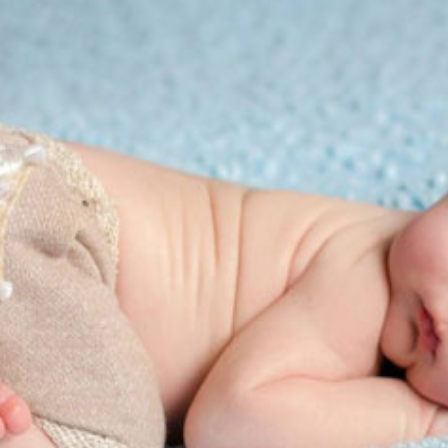
rẻ
sơ sinh
inh: Hai thành phần quan trọng bậc nhất của não bộ con người
a sự sợ hãi ở trẻ