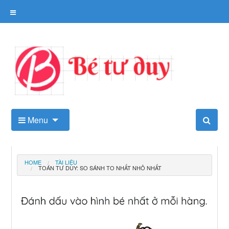
Skip
to
content
Kho tài liệu tư duy cho trẻ
Menu
HOME
TÀI LIỆU
TOÁN TƯ DUY: SO SÁNH TO NHẤT NHỎ NHẤT