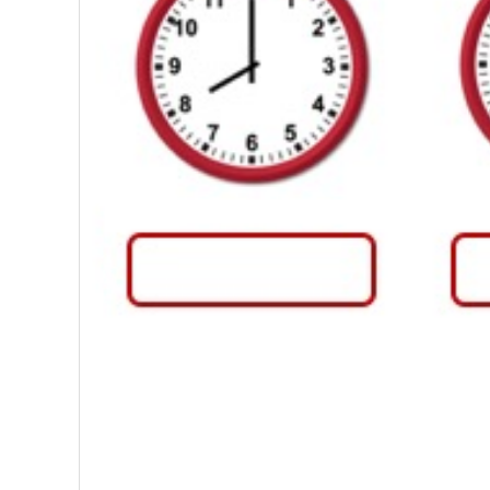
Bài mới
Dạy trẻ cách học bằng cả 2 bán 
Bài mới
Vai trò của giấc ngủ với sự phát 
Bài mới
3 tổn thương não bộ phổ biến ở t
Bài mới
6 phản xạ không điều kiện ở trẻ 