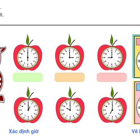
.
i.
Xác định giờ
Vẽ 