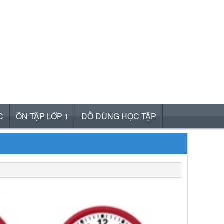
C
ÔN TẬP LỚP 1
ĐỒ DÙNG HỌC TẬP