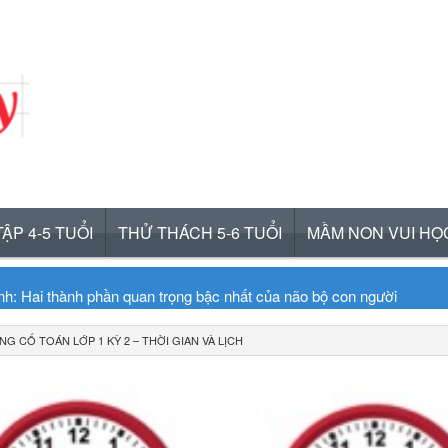
ẬP 4-5 TUỔI
THỬ THÁCH 5-6 TUỔI
MẦM NON VUI HỌ
inh: Hai thành phần quan trọng bậc nhất của não bộ con người
a sự sợ hãi ở trẻ
NG CỐ TOÁN LỚP 1 KỲ 2 – THỜI GIAN VÀ LỊCH
lúc ngủ của não bộ trẻ em
gữ trong não bộ của trẻ