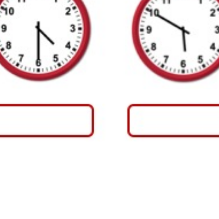
cầu não như thế nào?
triển của não bộ
rẻ
sơ sinh