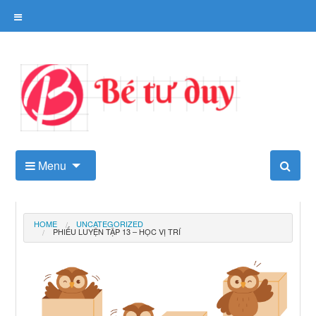
Skip
to
content
Kho tài liệu tư duy cho trẻ
Menu
HOME
UNCATEGORIZED
PHIẾU LUYỆN TẬP 13 – HỌC VỊ TRÍ