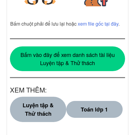
Bấm chuột phải để lưu lại hoặc
xem file gốc tại đây
.
Bấm vào đây để xem danh sách tài liệu
Luyện tập & Thử thách
XEM THÊM:
Luyện tập &
Toán lớp 1
Thử thách