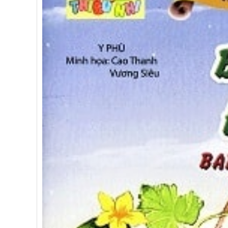
Bài mới
Dạy trẻ cách học bằng cả 2 bán 
Bài mới
Vai trò của giấc ngủ với sự phát 
Bài mới
3 tổn thương não bộ phổ biến ở t
Bài mới
6 phản xạ không điều kiện ở trẻ 