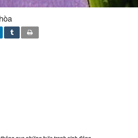
 hòa
uổi thông qua những bức tranh sinh động.