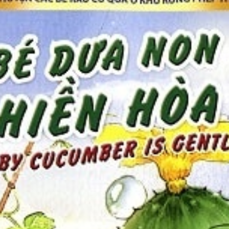
cầu não như thế nào?
triển của não bộ
rẻ
sơ sinh