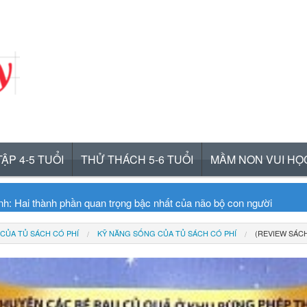
ẬP 4-5 TUỔI
THỬ THÁCH 5-6 TUỔI
MẦM NON VUI HỌ
inh: Hai thành phần quan trọng bậc nhất của não bộ con người
a sự sợ hãi ở trẻ
CỦA TỦ SÁCH CÓ PHÍ
KỸ NĂNG SỐNG CỦA TỦ SÁCH CÓ PHÍ
(REVIEW SÁC
lúc ngủ của não bộ trẻ em
gữ trong não bộ của trẻ