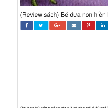
(Review sách) Bé dưa non hiền
Bài học kỹ năng sống rất giá trị cho trẻ 4-10 t