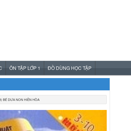
C
ÔN TẬP LỚP 1
ĐỒ DÙNG HỌC TẬP
H) BÉ DƯA NON HIỀN HÒA