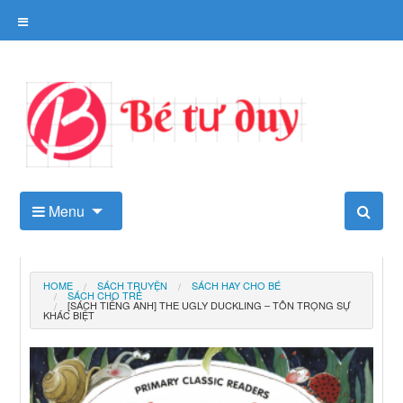
Skip
to
content
Kho tài liệu tư duy cho trẻ
Menu
HOME
SÁCH TRUYỆN
SÁCH HAY CHO BÉ
SÁCH CHO TRẺ
[SÁCH TIẾNG ANH] THE UGLY DUCKLING – TÔN TRỌNG SỰ
KHÁC BIỆT