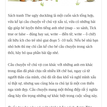
Sách tranh The ugly duckling là một cuốn sách tổng hợp,
vừa kể lại câu chuyện về chú vịt xấu xí, vừa có những bài
tập giúp bé luyện thêm tiếng anh như (map – so sánh, Tick
true or false – đúng hay sai, write – điền từ, write – ô chữ)
rất hữu ích cho trẻ nhỏ giai đoạn 5 -10 tuổi. Nếu bé nhà bạn
nhỏ hơn thì mẹ chỉ cần kể cho bé câu chuyện trong sách
thôi, hãy bỏ qua phần bài tập nhé.
Câu chuyện về chú vịt con khác với những anh em khác
trong đàn đã phải chịu rất nhiều lời chê bai, ngay cả từ
người thân của mình, chú đã rất đau khổ và nghĩ mình xấu
xí thật sự, nhưng sau cùng hóa ra chú lại là một con thiên
nga xinh đẹp. Câu chuyện mang một thông điệp rất ý nghĩa
rằng hãy tôn trọng những sự khác biệt trong cuộc sống này.