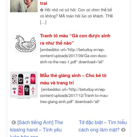
trai
✿ Hồi nhỏ nó cứ hỏi: Con có chim thế bố
có không? MÀ toàn hỏi lúc có khách. THế
[…]
Tranh tô màu “Gà con được sinh
ra như thế nào”
[embeddoc url=”http://betuduy.vn/wp-
content/uploads/2017/09/Ga-con-duoc-
sinh-ra-the-nao-1.pdf” download=”all”
viewer=”google”]
Mẫu thẻ giáng sinh – Cho bé tô
màu và trang trí
[embeddoc url=”http://betuduy.vn/wp-
content/uploads/2017/12/Tranh-to-mau-
treo-giang-sinh.pdf” download=”all”
viewer=”google”] Bố mẹ cho bé làm các bài
tập tư duy bằng hình ảnh tại: Bài tập […]
Post
[Sách tiếng Anh] The
Tớ đặc biệt – Tìm hiểu
kissing hand – Tình yêu
cách ong làm mật?
navigation
luôn bên con