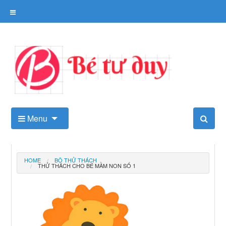
Skip
to
content
Kho tài liệu tư duy cho trẻ
Menu
HOME
BỘ THỬ THÁCH
THỬ THÁCH CHO BÉ MẦM NON SỐ 1