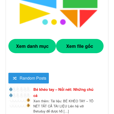
Xem danh mục
Xem file gốc
Random Posts
Bé khéo tay – Nối nét: Những chú
cá
Xem thêm: Tài liệu: BÉ KHÉO TAY – TÔ
NÉT TẤT CẢ TÀI LIỆU Liên hệ với
Betuduy để được hỗ […]