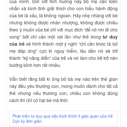
của mình. Đối với tình huống này bố mẹ cần kiên
nhẫn và bình tĩnh giải thích cho con hiểu hành động
của bé là xấu, là không ngoan. Hãy nhẹ nhàng với bé
nhưng không được nhân nhượng, không được chiều
theo ý muốn của bé chỉ với mục đích “để nó nín đi cho
xong” bởi chỉ cần một vài lần như thế trong
tư duy
của trẻ
sẽ hình thành một ý nghĩ “chỉ cần khóc là bố
mẹ đáp ứng” cực kì nguy hiểm, lâu dần nó sẽ trở
thành “kỹ năng diễn” của trẻ và nó làm cho trẻ trở nên
bướng bỉnh hơn rất nhiều.
Vẫn biết rằng bất kì ông bố bà mẹ nào trên thế gian
này đều yêu thương con, mong muốn dành cho tất cả
thế nhưng nếu thương con, chiều con không đúng
cách thì chỉ có hại bé mà thôi.
Phát triển tư duy qua việc kích thích 5 giác quan của trẻ:
Cực kỳ đơn giản.