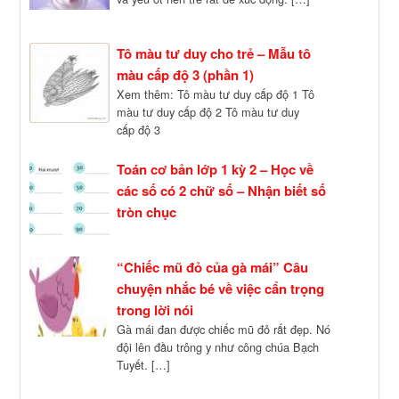
Tô màu tư duy cho trẻ – Mẫu tô
màu cấp độ 3 (phần 1)
Xem thêm: Tô màu tư duy cấp độ 1 Tô
màu tư duy cấp độ 2 Tô màu tư duy
cấp độ 3
Toán cơ bản lớp 1 kỳ 2 – Học về
các số có 2 chữ số – Nhận biết số
tròn chục
“Chiếc mũ đỏ của gà mái” Câu
chuyện nhắc bé về việc cẩn trọng
trong lời nói
Gà mái đan được chiếc mũ đỏ rất đẹp. Nó
đội lên đầu trông y như công chúa Bạch
Tuyết. […]