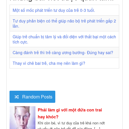
Một số mốc phát triển tư duy của trẻ 0-3 tuổi.
Tư duy phản biện có thể giúp não bộ trẻ phát triển gấp 2
lần.
Giúp trẻ chuẩn bị tâm lý và đối diện với thất bại một cách
tích cực.
Càng đánh trẻ thì trẻ càng ương bướng- Đúng hay sai?
Thay vì chê bai trẻ, cha mẹ nên làm gì?
Random Posts
Phải làm gì với một đứa con trai
hay khóc?
Khi còn bé, vì tư duy của trẻ khá non nớt
và yếu ớt nên trẻ rất dễ xúc động. […]