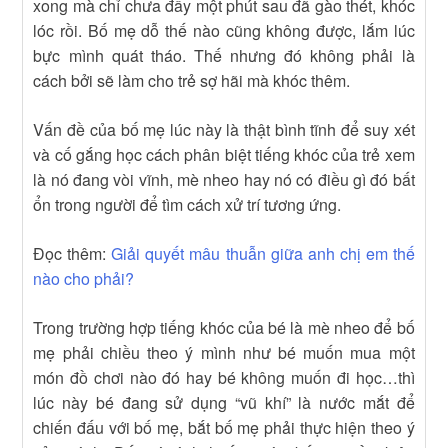
xong mà chỉ chưa đầy một phút sau đã gào thét, khóc
lóc rồi. Bố mẹ dỗ thế nào cũng không được, lắm lúc
bực mình quát tháo. Thế nhưng đó không phải là
cách bởi sẽ làm cho trẻ sợ hãi mà khóc thêm.
Vấn đề của bố mẹ lúc này là thật bình tĩnh để suy xét
và cố gắng học cách phân biệt tiếng khóc của trẻ xem
là nó đang vòi vĩnh, mè nheo hay nó có điều gì đó bất
ổn trong người để tìm cách xử trí tương ứng.
Đọc thêm:
Giải quyết mâu thuẫn giữa anh chị em thế
nào cho phải?
Trong trường hợp tiếng khóc của bé là mè nheo để bố
mẹ phải chiều theo ý mình như bé muốn mua một
món đồ chơi nào đó hay bé không muốn đi học…thì
lúc này bé đang sử dụng “vũ khí” là nước mắt để
chiến đấu với bố mẹ, bắt bố mẹ phải thực hiện theo ý