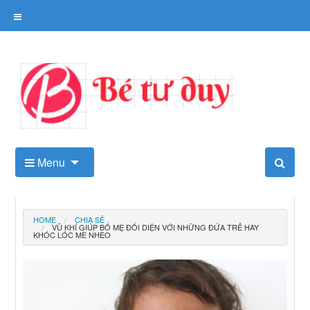
Skip
to
content
Kho tài liệu tư duy cho trẻ
Menu
HOME
CHIA SẺ
VŨ KHÍ GIÚP BỐ MẸ ĐỐI DIỆN VỚI NHỮNG ĐỨA TRẺ HAY
KHÓC LÓC MÈ NHEO