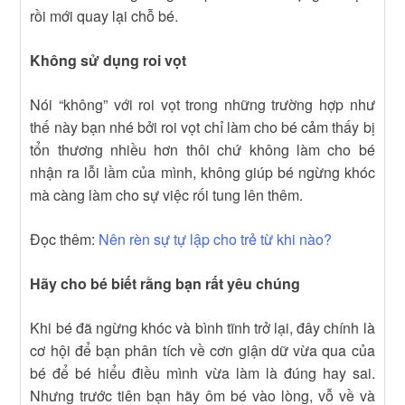
rồi mới quay lại chỗ bé.
Không sử dụng roi vọt
Nói “không” với roi vọt trong những trường hợp như
thế này bạn nhé bởi roi vọt chỉ làm cho bé cảm thấy bị
tổn thương nhiều hơn thôi chứ không làm cho bé
nhận ra lỗi lầm của mình, không giúp bé ngừng khóc
mà càng làm cho sự việc rối tung lên thêm.
Đọc thêm:
Nên rèn sự tự lập cho trẻ từ khi nào?
Hãy cho bé biết rằng bạn rất yêu chúng
Khi bé đã ngừng khóc và bình tĩnh trở lại, đây chính là
cơ hội để bạn phân tích về cơn giận dữ vừa qua của
bé để bé hiểu điều mình vừa làm là đúng hay sai.
Nhưng trước tiên bạn hãy ôm bé vào lòng, vỗ về và