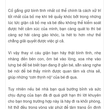
Cố gắng giữ bình tĩnh nhất có thể chính là cách xử trí
tốt nhất của bố mẹ khi trẻ quấy khóc bởi trong những
lúc tức giận cả bố mẹ và bé đều không thể kiểm soát
được hết cảm xúc của mình, bạn càng quát to thì bé
càng sợ hãi càng gào khóc, la hét to hơn như thế
chẳng giải quyết được việc gì cả.
Vì vậy thay vì cáu giận bạn hãy thật bình tĩnh, nhẹ
nhàng đến bên con, ôm bé vào lòng, xoa nhẹ vào
lưng bé để bé biết bạn đang ở gần bé, sẵn sàng nghe
bé nói để bé thấy mình được quan tâm và chia sẻ,
giúp những “cơn thịnh nộ” của bé đi qua.
Tuy nhiên nếu bé nhà bạn quá bướng bỉnh và sức
chịu đựng của bạn đã đi quá giới hạn thì lời khuyên
cho bạn trong trường hợp này là hãy đi ra khỏi phòng,
hít thở đều trong vòng vài phút để tâm trạng ổn định