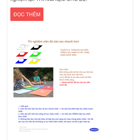
ĐỌC THÊM