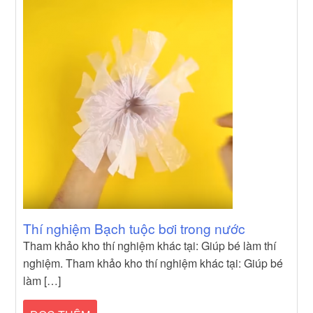
Thí nghiệm Bạch tuộc bơi trong nước
Tham khảo kho thí nghiệm khác tại: Giúp bé làm thí
nghiệm. Tham khảo kho thí nghiệm khác tại: Giúp bé
làm […]