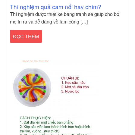
Thí nghiệm quả cam nổi hay chìm?
Thí nghiệm được thiết kế bằng tranh sẽ giúp cho bố
mẹ in ra và dễ dàng về làm cùng […]
ĐỌC THÊM