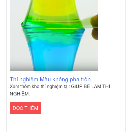
Thí nghiệm Màu không pha trộn
Xem thêm kho thí nghiệm tại: GIÚP BÉ LÀM THÍ
NGHIỆM.
ĐỌC THÊM