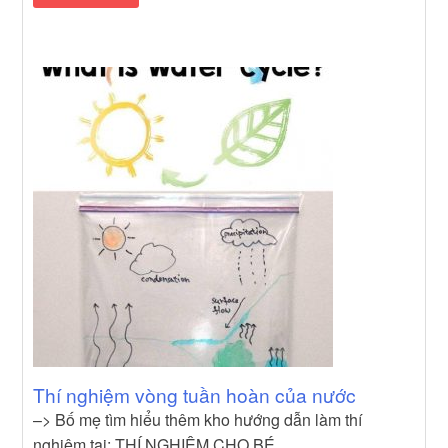
Thí nghiệm vòng tuần hoàn của nước
–> Bố mẹ tìm hiểu thêm kho hướng dẫn làm thí
nghiệm tại: THÍ NGHIỆM CHO BÉ.