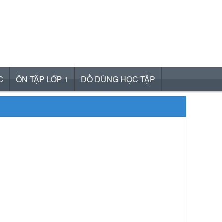
C
ÔN TẬP LỚP 1
ĐỒ DÙNG HỌC TẬP