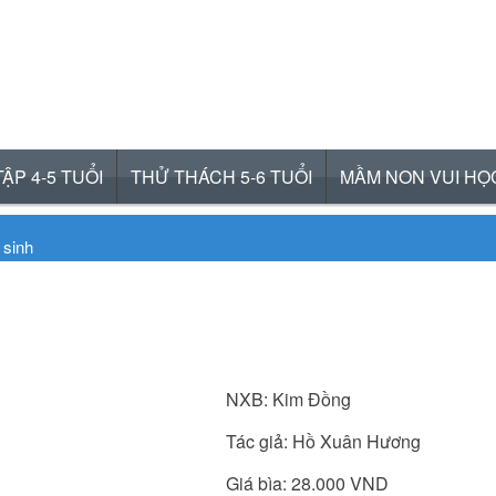
ẬP 4-5 TUỔI
THỬ THÁCH 5-6 TUỔI
MẦM NON VUI HỌ
 sinh
h: Hai thành phần quan trọng bậc nhất của não bộ con người
 sự sợ hãi ở trẻ
c ngủ của não bộ trẻ em
NXB: Kim Đồng
Tác giả: Hồ Xuân Hương
ữ trong não bộ của trẻ
Giá bìa: 28.000 VND
ầu não như thế nào?