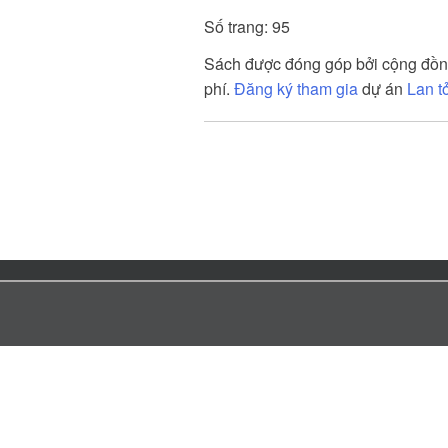
Số trang: 95
iển của não bộ
Sách được đóng góp bởi cộng đồ
phí.
Đăng ký tham gia
dự án
Lan t