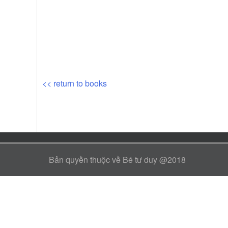
Bài mới
Vai trò của giấc ngủ với sự phát tr
Bài mới
3 tổn thương não bộ phổ biến ở trẻ
<< return to books
Bản quyền thuộc về Bé tư duy @2018