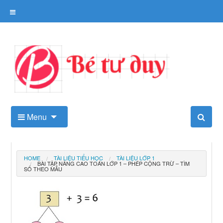
Skip
to
content
Kho tài liệu tư duy cho trẻ
Menu
HOME
TÀI LIỆU TIỂU HỌC
TÀI LIỆU LỚP 1
BÀI TẬP NÂNG CAO TOÁN LỚP 1 – PHÉP CỘNG TRỪ – TÌM
SỐ THEO MẪU