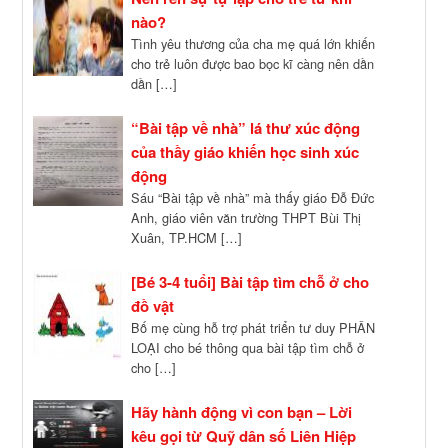
nào?
Tình yêu thương của cha mẹ quá lớn khiến
cho trẻ luôn được bao bọc kĩ càng nên dần
dần […]
“Bài tập về nhà” lá thư xúc động
của thầy giáo khiến học sinh xúc
động
Sáu “Bài tập về nhà” mà thấy giáo Đỗ Đức
Anh, giáo viên văn trường THPT Bùi Thị
Xuân, TP.HCM […]
[Bé 3-4 tuổi] Bài tập tìm chỗ ở cho
đồ vật
Bố mẹ cùng hỗ trợ phát triển tư duy PHÂN
LOẠI cho bé thông qua bài tập tìm chỗ ở
cho […]
Hãy hành động vì con bạn – Lời
kêu gọi từ Quỹ dân số Liên Hiệp