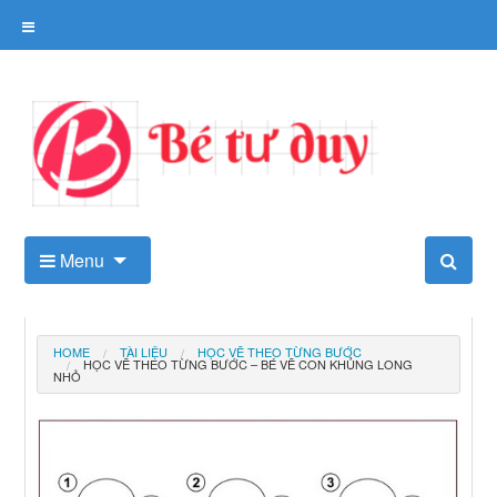
Skip
to
content
Kho tài liệu tư duy cho trẻ
Menu
HOME
TÀI LIỆU
HỌC VẼ THEO TỪNG BƯỚC
HỌC VẼ THEO TỪNG BƯỚC – BÉ VẼ CON KHỦNG LONG
NHỎ