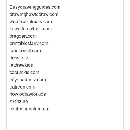
Easydrawingguides.com
drawinghowtodraw.com
wedrawanimals.com
kawaiidrawings.com
dragoart.com
printablesfairy.com
toonpencil.com
dessin.tv
letdrawkids
cool2kids.com
tatyanadeniz.com
patreon.com
howtodrawforkids
Archzine
exploringnature.org