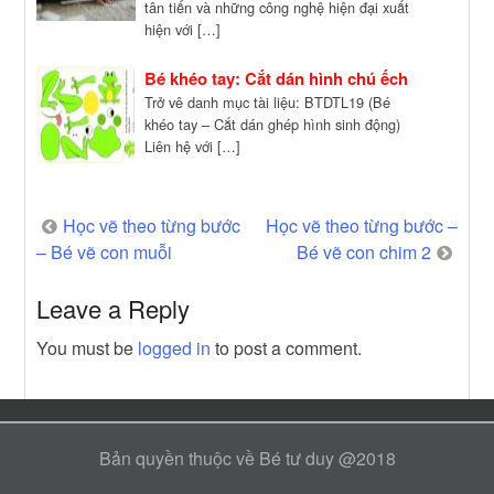
tân tiến và những công nghệ hiện đại xuất
hiện với […]
Bé khéo tay: Cắt dán hình chú ếch
Trở vê danh mục tài liệu: BTDTL19 (Bé
khéo tay – Cắt dán ghép hình sinh động)
Liên hệ với […]
Post
Học vẽ theo từng bước
Học vẽ theo từng bước –
– Bé vẽ con muỗi
Bé vẽ con chim 2
navigation
Leave a Reply
You must be
logged in
to post a comment.
Bản quyền thuộc về Bé tư duy @2018