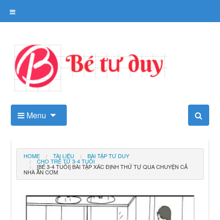
Skip
to
content
Kho tài liệu tư duy cho trẻ
Menu
HOME
TÀI LIỆU
BÀI TẬP TƯ DUY
CHO TRẺ TỪ 3-4 TUỔI
[BÉ 3-4 TUỔI] BÀI TẬP XÁC ĐỊNH THỨ TỰ QUA CHUYỆN CẢ
NHÀ ĂN CƠM