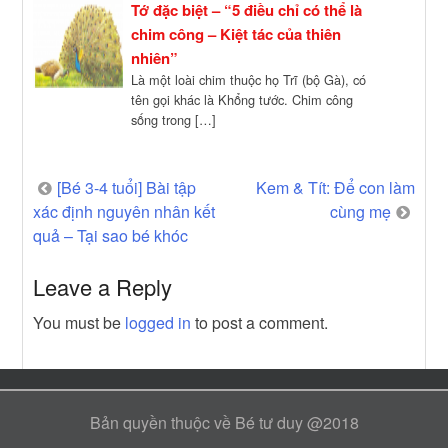
Tớ đặc biệt – “5 điều chỉ có thể là
chim công – Kiệt tác của thiên
nhiên”
Là một loài chim thuộc họ Trĩ (bộ Gà), có
tên gọi khác là Khổng tước. Chim công
sống trong […]
Post
[Bé 3-4 tuổi] Bài tập
Kem & Tít: Để con làm
xác định nguyên nhân kết
cùng mẹ
navigation
quả – Tại sao bé khóc
Leave a Reply
You must be
logged in
to post a comment.
Bản quyền thuộc về Bé tư duy @2018