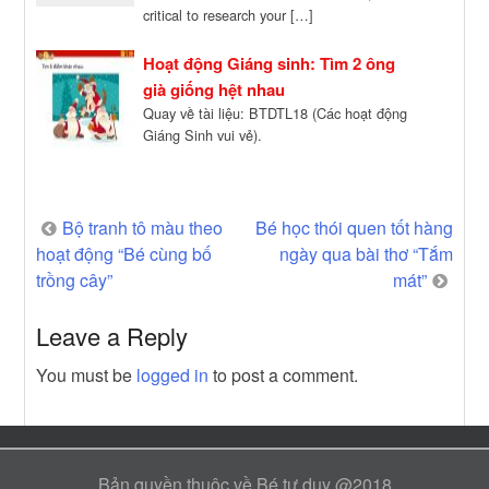
critical to research your […]
Hoạt động Giáng sinh: Tìm 2 ông
già giống hệt nhau
Quay về tài liệu: BTDTL18 (Các hoạt động
Giáng Sinh vui vẻ).
Post
Bộ tranh tô màu theo
Bé học thói quen tốt hàng
hoạt động “Bé cùng bố
ngày qua bài thơ “Tắm
navigation
trồng cây”
mát”
Leave a Reply
You must be
logged in
to post a comment.
Bản quyền thuộc về Bé tư duy @2018