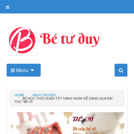
Skip
to
content
Kho tài liệu tư duy cho trẻ
Menu
HOME
SÁCH TRUYỆN
BÉ HỌC THÓI QUEN TỐT HÀNG NGÀY DỄ DÀNG QUA BÀI
THƠ “BÉ ƠI”