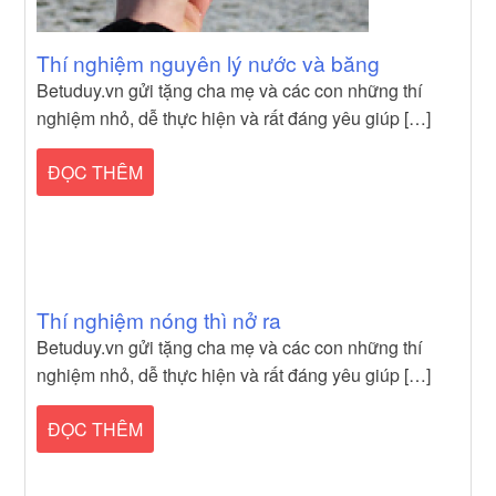
Thí nghiệm nguyên lý nước và băng
Betuduy.vn gửi tặng cha mẹ và các con những thí
nghiệm nhỏ, dễ thực hiện và rất đáng yêu giúp […]
ĐỌC THÊM
Thí nghiệm nóng thì nở ra
Betuduy.vn gửi tặng cha mẹ và các con những thí
nghiệm nhỏ, dễ thực hiện và rất đáng yêu giúp […]
ĐỌC THÊM