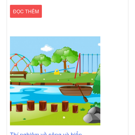
ĐỌC THÊM
Thí nghiệm về sông và biển