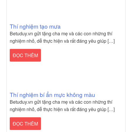
Thí nghiệm tạo mưa
Betuduy.vn gửi tặng cha mẹ và các con những thí
nghiệm nhỏ, dễ thực hiện và rất đáng yêu giúp […]
ĐỌC THÊM
Thí nghiệm bí ẩn mực không màu
Betuduy.vn gửi tặng cha mẹ và các con những thí
nghiệm nhỏ, dễ thực hiện và rất đáng yêu giúp […]
ĐỌC THÊM