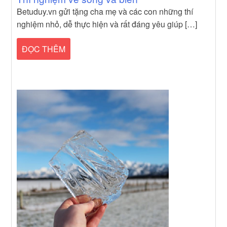
Betuduy.vn gửi tặng cha mẹ và các con những thí
nghiệm nhỏ, dễ thực hiện và rất đáng yêu giúp […]
ĐỌC THÊM