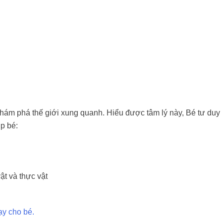
khám phá thế giới xung quanh. Hiểu được tâm lý này, Bé tư duy 
úp bé:
t và thực vật
ạy cho bé.