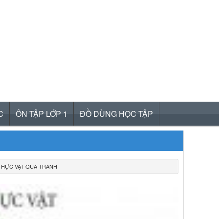
C
ÔN TẬP LỚP 1
ĐỒ DÙNG HỌC TẬP
THỰC VẬT QUA TRANH