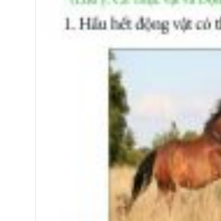
Bài mới
Dạy trẻ cách học bằng cả 2 bán 
Bài mới
Vai trò của giấc ngủ với sự phát 
Bài mới
3 tổn thương não bộ phổ biến ở t
Bài mới
6 phản xạ không điều kiện ở trẻ 