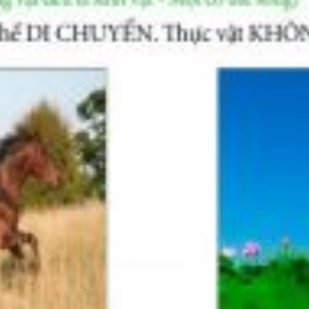
cầu não như thế nào?
triển của não bộ
rẻ
sơ sinh