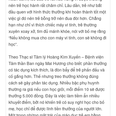
nên trẻ học hành rất chăm chỉ. Lâu dần, trẻ như bắt
đầu quen với hình thức thưởng khi hoàn thành tốt một
việc gì đó nên trẻ bỗng trở nên đua đòi hơn. Chẳng
hạn như chỉ vì thích chiếc máy vi tính, trẻ thường
xuyên xoay xở, tìm đủ mánh khóe, nói với bố mẹ rằng
“Nếu không mua cho con máy vi tính, con sẽ không đi
học”.
Theo Thạc sĩ Tâm lý Hoàng Kim Xuyến – Bệnh viện
Tâm thần Ban ngày Mai Hương cho biết: phần thưởng
có tác dụng kích thích, là đòn bẩy để trẻ phấn đấu và
cố gắng hơn. Thế nhưng treo thưởng không đúng
cách sẽ gây phản tác dụng. Nhiều bậc phụ huynh
thường ra giá nếu con học giỏi, mỗi điểm 10 sẽ được
thưởng 5.000 đồng. Đây là việc làm tiềm ẩn nhiều
khuyết điểm, bởi nó khiến trẻ có suy nghĩ học cho bố
mẹ, học chỉ để được lĩnh tiền thưởng của người lớn.
Một trong những mặt trái của giáo dục trẻ em bằng