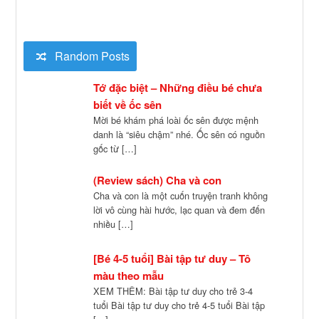
Random Posts
Tớ đặc biệt – Những điều bé chưa
biết về ốc sên
Mời bé khám phá loài ốc sên được mệnh
danh là “siêu chậm” nhé. Ốc sên có nguồn
gốc từ […]
(Review sách) Cha và con
Cha và con là một cuốn truyện tranh không
lời vô cùng hài hước, lạc quan và đem đến
nhiều […]
[Bé 4-5 tuổi] Bài tập tư duy – Tô
màu theo mẫu
XEM THÊM: Bài tập tư duy cho trẻ 3-4
tuổi Bài tập tư duy cho trẻ 4-5 tuổi Bài tập