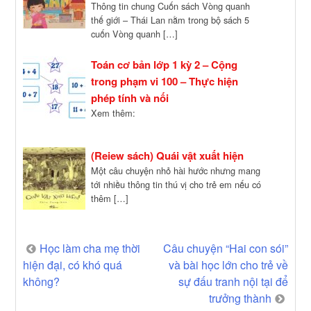
Thông tin chung Cuốn sách Vòng quanh
thế giới – Thái Lan nằm trong bộ sách 5
cuốn Vòng quanh […]
Toán cơ bản lớp 1 kỳ 2 – Cộng
trong phạm vi 100 – Thực hiện
phép tính và nối
Xem thêm:
(Reiew sách) Quái vật xuất hiện
Một câu chuyện nhỏ hài hước nhưng mang
tới nhiều thông tin thú vị cho trẻ em nếu có
thêm […]
Post
Học làm cha mẹ thời
Câu chuyện “Hai con sói”
hiện đại, có khó quá
và bài học lớn cho trẻ về
navigation
không?
sự đấu tranh nội tại để
trưởng thành