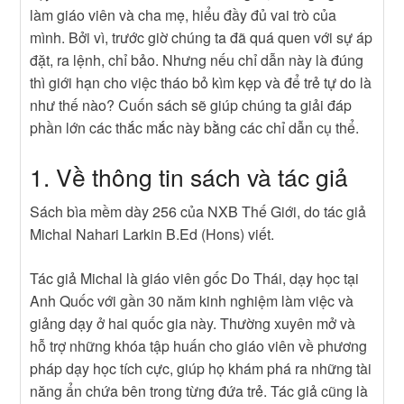
làm giáo viên và cha mẹ, hiểu đầy đủ vai trò của
mình. Bởi vì, trước giờ chúng ta đã quá quen với sự áp
đặt, ra lệnh, chỉ bảo. Nhưng nếu chỉ dẫn này là đúng
thì giới hạn cho việc tháo bỏ kìm kẹp và để trẻ tự do là
như thế nào? Cuốn sách sẽ giúp chúng ta giải đáp
phần lớn các thắc mắc này bằng các chỉ dẫn cụ thể.
1. Về thông tin sách và tác giả
Sách bìa mềm dày 256 của NXB Thế Giới, do tác giả
Michal Nahari Larkin B.Ed (Hons) viết.
Tác giả Michal là giáo viên gốc Do Thái, dạy học tại
Anh Quốc với gần 30 năm kinh nghiệm làm việc và
giảng dạy ở hai quốc gia này. Thường xuyên mở và
hỗ trợ những khóa tập huấn cho giáo viên về phương
pháp dạy học tích cực, giúp họ khám phá ra những tài
năng ẩn chứa bên trong từng đứa trẻ. Tác giả cũng là