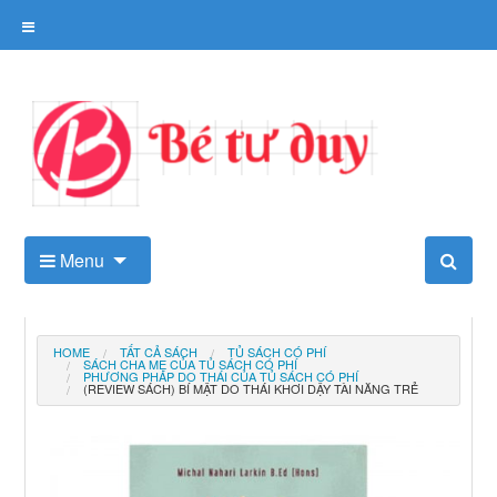
Skip
to
content
Kho tài liệu tư duy cho trẻ
Menu
HOME
TẤT CẢ SÁCH
TỦ SÁCH CÓ PHÍ
SÁCH CHA MẸ CỦA TỦ SÁCH CÓ PHÍ
PHƯƠNG PHÁP DO THÁI CỦA TỦ SÁCH CÓ PHÍ
(REVIEW SÁCH) BÍ MẬT DO THÁI KHƠI DẬY TÀI NĂNG TRẺ