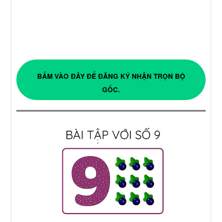
BẤM VÀO ĐÂY ĐỂ ĐĂNG KÝ NHẬN TRỌN BỘ
GỐC.