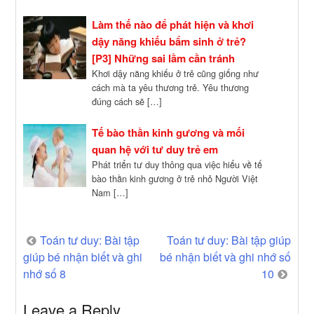
Làm thế nào để phát hiện và khơi
dậy năng khiếu bẩm sinh ở trẻ?
[P3] Những sai lầm cần tránh
Khơi dậy năng khiếu ở trẻ cũng giống như
cách mà ta yêu thương trẻ. Yêu thương
đúng cách sẽ […]
Tế bào thần kinh gương và mối
quan hệ với tư duy trẻ em
Phát triển tư duy thông qua việc hiểu về tế
bào thần kinh gương ở trẻ nhỏ Người Việt
Nam […]
Post
Toán tư duy: Bài tập
Toán tư duy: Bài tập giúp
giúp bé nhận biết và ghi
bé nhận biết và ghi nhớ số
navigation
nhớ số 8
10
Leave a Reply