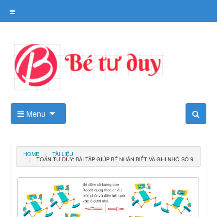
Skip
to
content
Kho tài liệu tư duy cho trẻ
Menu
HOME
TÀI LIỆU
TOÁN TƯ DUY: BÀI TẬP GIÚP BÉ NHẬN BIẾT VÀ GHI NHỚ SỐ 9