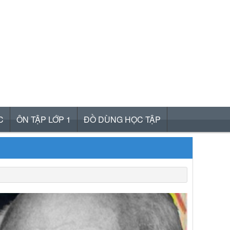
C
ÔN TẬP LỚP 1
ĐỒ DÙNG HỌC TẬP