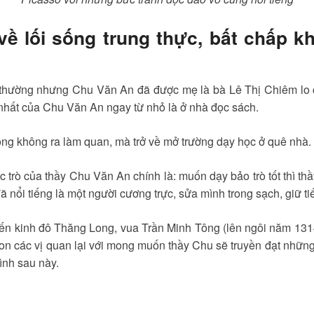
ề lối sống trung thực, bất chấp kh
nh thường nhưng Chu Văn An đã được mẹ là bà Lê Thị Chiêm lo c
 nhất của Chu Văn An ngay từ nhỏ là ở nhà đọc sách.
n, ông không ra làm quan, mà trở về mở trường dạy học ở quê nhà.
 trò của thầy Chu Văn An chính là: muốn dạy bảo trò tốt thì th
 nổi tiếng là một người cương trực, sửa mình trong sạch, giữ tiế
ến kinh đô Thăng Long, vua Trần Minh Tông (lên ngôi năm 1314
con các vị quan lại với mong muốn thầy Chu sẽ truyền đạt nhữn
ình sau này.