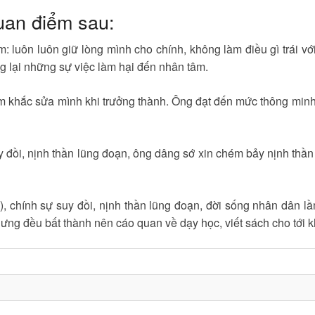
uan điểm sau:
m: luôn luôn giữ lòng mình cho chính, không làm điều gì trái vớ
g lại những sự việc làm hại đến nhân tâm.
m khắc sửa mình khi trưởng thành. Ông đạt đến mức thông minh,
uy đồi, nịnh thần lũng đoạn, ông dâng sớ xin chém bảy nịnh thầ
), chính sự suy đồi, nịnh thần lũng đoạn, đời sống nhân dân l
ng đều bất thành nên cáo quan về dạy học, viết sách cho tới k