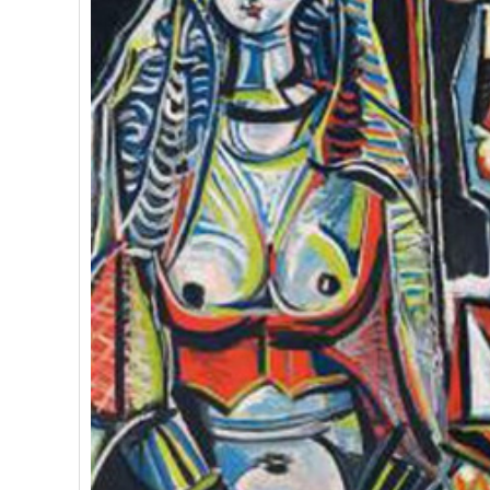
Bài mới
Dạy trẻ cách học bằng cả 2 bán 
Bài mới
Vai trò của giấc ngủ với sự phát 
Bài mới
3 tổn thương não bộ phổ biến ở t
Bài mới
6 phản xạ không điều kiện ở trẻ 