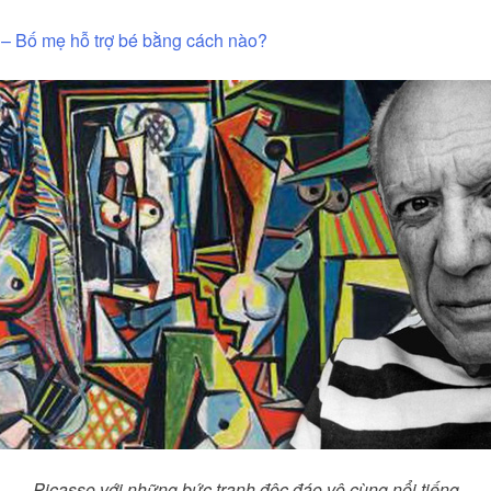
g – Bố mẹ hỗ trợ bé bằng cách nào?
Picasso với những bức tranh độc đáo vô cùng nổi tiếng