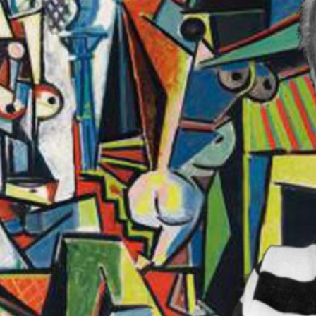
cầu não như thế nào?
triển của não bộ
rẻ
sơ sinh