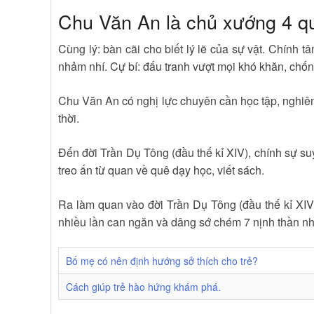
Chu Văn An là chủ xướng 4 q
Cùng lý: bàn cãi cho biết lý lẽ của sự vật. Chính tâ
nhảm nhí. Cự bí: đấu tranh vượt mọi khó khăn, chốn
Chu Văn An có nghị lực chuyên cần học tập, nghiê
thời.
Đến đời Trần Dụ Tông (đầu thế kỉ XIV), chính sự s
treo ấn từ quan về quê dạy học, viết sách.
Ra làm quan vào đời Trần Dụ Tông (đầu thế kỉ XIV
nhiều lần can ngăn và dâng sớ chém 7 nịnh thần như
Bố mẹ có nên định hướng sở thích cho trẻ?
Cách giúp trẻ hào hứng khám phá.