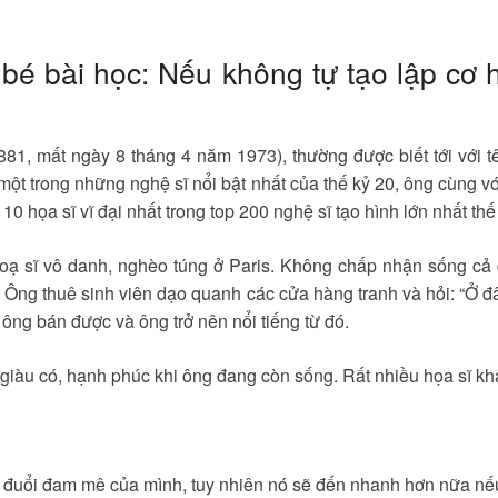
 bài học: Nếu không tự tạo lập cơ h
81, mất ngày 8 tháng 4 năm 1973), thường được biết tới với t
ột trong những nghệ sĩ nổi bật nhất của thế kỷ 20, ông cùng v
 10 họa sĩ vĩ đại nhất trong top 200 nghệ sĩ tạo hình lớn nhất th
 hoạ sĩ vô danh, nghèo túng ở Paris. Không chấp nhận sống cả 
 Ông thuê sinh viên dạo quanh các cửa hàng tranh và hỏi: “Ở 
 ông bán được và ông trở nên nổi tiếng từ đó.
giàu có, hạnh phúc khi ông đang còn sống. Rất nhiều họa sĩ khá
o đuổi đam mê của mình, tuy nhiên nó sẽ đến nhanh hơn nữa nếu 