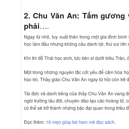
2. Chu Văn An: Tấm gương v
phải
….
Ngay từ nhỏ, tuy xuất thân trong một gia đình bì
học làm đầu nhưng không cầu danh lợi, thú vui lớn
Khi thi đỗ Thái học sinh, tức tiến sĩ dưới triều Trầ
Một trong những nguyên tắc cốt yếu để cảm hóa học
học trò. Thầy giáo Chu Văn An ngay từ hồi còn trẻ đã
Tài đức và danh tiếng của thầy Chu Văn An vang đ
ngôi trường lâu đời, chuyên đào tạo các hoàng tử, 
có thể sẽ trở thành những bậc đại quan trong triều đ
Đọc thêm:
16 mẹo giúp bé ham mê đọc sách.