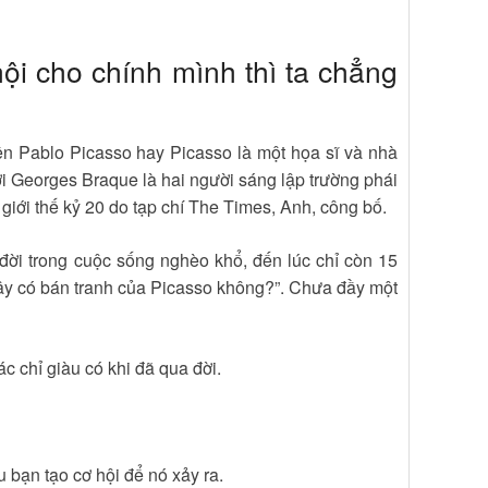
ội cho chính mình thì ta chẳng
ên Pablo Picasso hay Picasso là một họa sĩ và nhà
ới Georges Braque là hai người sáng lập trường phái
ế giới thế kỷ 20 do tạp chí The Times, Anh, công bố.
đời trong cuộc sống nghèo khổ, đến lúc chỉ còn 15
đây có bán tranh của Picasso không?”. Chưa đầy một
c chỉ giàu có khi đã qua đời.
bạn tạo cơ hội để nó xảy ra.