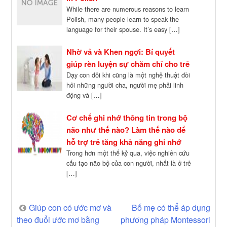
While there are numerous reasons to learn
Polish, many people learn to speak the
language for their spouse. It’s easy […]
Nhờ vả và Khen ngợi: Bí quyết
giúp rèn luyện sự chăm chỉ cho trẻ
Dạy con đôi khi cũng là một nghệ thuật đòi
hỏi những người cha, người mẹ phải linh
động và […]
Cơ chế ghi nhớ thông tin trong bộ
não như thế nào? Làm thế nào để
hỗ trợ trẻ tăng khả năng ghi nhớ
Trong hơn một thế kỷ qua, việc nghiên cứu
cấu tạo não bộ của con người, nhất là ở trẻ
[…]
Post
Giúp con có ước mơ và
Bố mẹ có thể áp dụng
theo đuổi ước mơ bằng
phương pháp Montessori