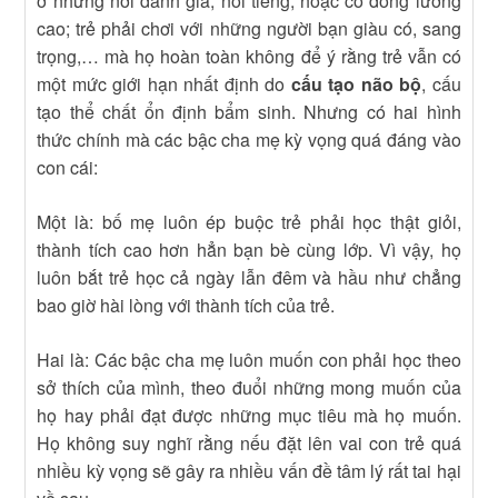
ở những nơi danh giá, nổi tiếng, hoặc có đồng lương
cao; trẻ phải chơi với những người bạn giàu có, sang
trọng,… mà họ hoàn toàn không để ý rằng trẻ vẫn có
một mức giới hạn nhất định do
cấu tạo não bộ
, cấu
tạo thể chất ổn định bẩm sinh. Nhưng có hai hình
thức chính mà các bậc cha mẹ kỳ vọng quá đáng vào
con cái:
Một là: bố mẹ luôn ép buộc trẻ phải học thật giỏi,
thành tích cao hơn hẳn bạn bè cùng lớp. Vì vậy, họ
luôn bắt trẻ học cả ngày lẫn đêm và hầu như chẳng
bao giờ hài lòng với thành tích của trẻ.
Hai là: Các bậc cha mẹ luôn muốn con phải học theo
sở thích của mình, theo đuổi những mong muốn của
họ hay phải đạt được những mục tiêu mà họ muốn.
Họ không suy nghĩ rằng nếu đặt lên vai con trẻ quá
nhiều kỳ vọng sẽ gây ra nhiều vấn đề tâm lý rất tai hại