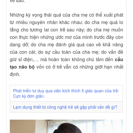
về sau.
Những kỳ vọng thái quá của cha mẹ có thể xuất phát
từ nhiều nguyên nhân khác nhau: do cha mẹ quá lo
lắng cho tương lai con trẻ sau này; do cha mẹ muốn
con thực hiện những ước mơ của mình trước đây còn
dang dở; do cha mẹ đánh giá quá cao về khả năng
của con cái; do sự cầu toàn của cha mẹ; do vấn đề
giữ sỉ diện,… mà hoàn toàn không chú tâm đến
cấu
tạo não bộ
vốn có ở trẻ vẫn có những giới hạn nhất
định.
Phát triển tư duy qua việc kích thích 5 giác quan của trẻ:
Cực kỳ đơn giản.
Lạm dụng thiết bị công nghệ trẻ sẽ gặp phải vấn đề gì?