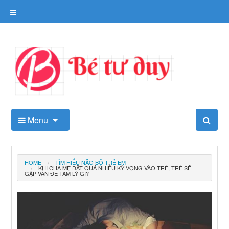
Skip
to
content
Kho tài liệu tư duy cho trẻ
Menu
HOME
TÌM HIỂU NÃO BỘ TRẺ EM
KHI CHA MẸ ĐẶT QUÁ NHIỀU KỲ VỌNG VÀO TRẺ, TRẺ SẼ
GẶP VẤN ĐỀ TÂM LÝ GÌ?