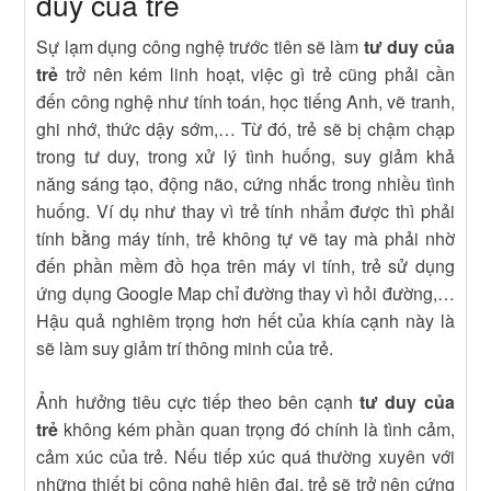
duy của trẻ
Sự lạm dụng công nghệ trước tiên sẽ làm
tư duy của
trẻ
trở nên kém linh hoạt, việc gì trẻ cũng phải cần
đến công nghệ như tính toán, học tiếng Anh, vẽ tranh,
ghi nhớ, thức dậy sớm,… Từ đó, trẻ sẽ bị chậm chạp
trong tư duy, trong xử lý tình huống, suy giảm khả
năng sáng tạo, động não, cứng nhắc trong nhiều tình
huống. Ví dụ như thay vì trẻ tính nhẩm được thì phải
tính bằng máy tính, trẻ không tự vẽ tay mà phải nhờ
đến phần mềm đồ họa trên máy vi tính, trẻ sử dụng
ứng dụng Google Map chỉ đường thay vì hỏi đường,…
Hậu quả nghiêm trọng hơn hết của khía cạnh này là
sẽ làm suy giảm trí thông minh của trẻ.
Ảnh hưởng tiêu cực tiếp theo bên cạnh
tư duy của
trẻ
không kém phần quan trọng đó chính là tình cảm,
cảm xúc của trẻ. Nếu tiếp xúc quá thường xuyên với
những thiết bị công nghệ hiện đại, trẻ sẽ trở nên cứng