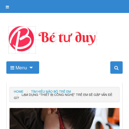
Skip
to
content
Kho tài liệu tư duy cho trẻ
Menu
HOME
TÌM HIỂU NÃO BỘ TRẺ EM
LẠM DỤNG “THIẾT BỊ CÔNG NGHỆ” TRẺ EM SẼ GẶP VẤN ĐỀ
GÌ?