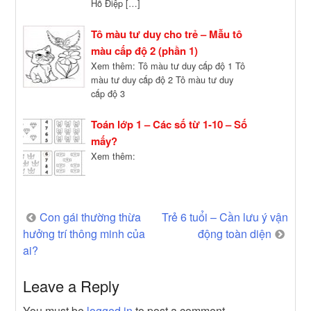
Hồ Điệp […]
Tô màu tư duy cho trẻ – Mẫu tô
màu cấp độ 2 (phần 1)
Xem thêm: Tô màu tư duy cấp độ 1 Tô
màu tư duy cấp độ 2 Tô màu tư duy
cấp độ 3
Toán lớp 1 – Các số từ 1-10 – Số
mấy?
Xem thêm:
Post
Con gái thường thừa
Trẻ 6 tuổi – Cần lưu ý vận
hưởng trí thông minh của
động toàn diện
navigation
ai?
Leave a Reply
You must be
logged in
to post a comment.