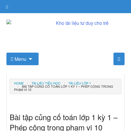
Skip
to
content
Kho tài liệu tư duy cho trẻ
Menu
HOME
TÀI LIỆU TIỂU HỌC
TÀI LIỆU LỚP 1
BÀI TẬP CỦNG CỐ TOÁN LỚP 1 KỲ 1 – PHÉP CỘNG TRONG
PHẠM VI 10
Bài tập củng cố toán lớp 1 kỳ 1 –
Phép cộng trong phạm vi 10