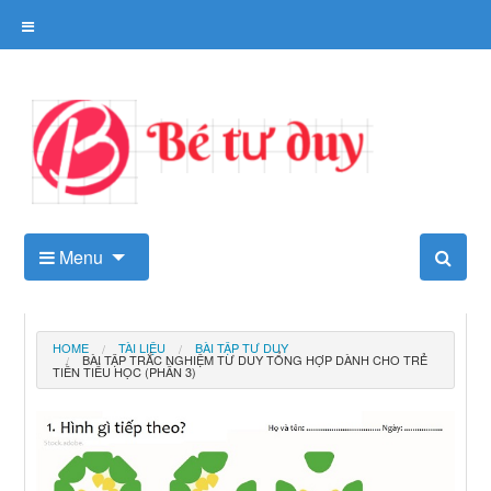
Skip
to
content
Kho tài liệu tư duy cho trẻ
Menu
HOME
TÀI LIỆU
BÀI TẬP TƯ DUY
BÀI TẬP TRẮC NGHIỆM TƯ DUY TỔNG HỢP DÀNH CHO TRẺ
TIỀN TIỂU HỌC (PHẦN 3)