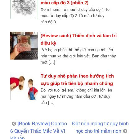
màu cấp độ 3 (phần 2)
Xem thêm: Tô màu tư duy cấp độ 1 Tô
màu tư duy cấp độ 2 Tô màu tư duy
cấp độ 3
(Review sách) Thiền định và tâm trí
diệu kỳ
“Về hạnh phúc thì thế giới con người tiến
hóa thua xa thế giới loài vật. Bạn đâu thấy
một […]
Tư duy phê phán theo hướng tích
cực giúp trẻ tiến bộ nhanh chóng
Đối với tuổi trẻ em, không chỉ khi lớn lên
mà ngay từ những năm đầu đời, tư duy
của […]
Post
[Book Review] Combo
Đặt nền móng tư duy hình
6 Quyển Thắc Mắc Về Vi
học cho trẻ mầm non
navigation
Khuẩn