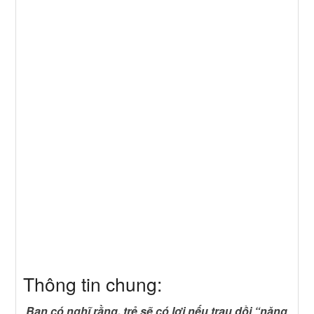
Thông tin chung:
Bạn có nghĩ rằng, trẻ sẽ có lợi nếu trau dồi “năng