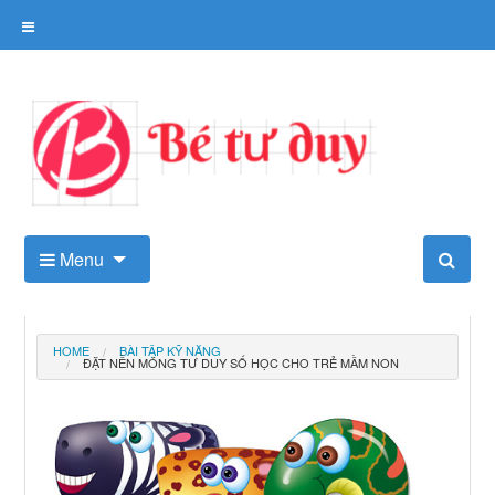
Skip
to
content
Kho tài liệu tư duy cho trẻ
Menu
HOME
BÀI TẬP KỸ NĂNG
ĐẶT NỀN MÓNG TƯ DUY SỐ HỌC CHO TRẺ MẦM NON