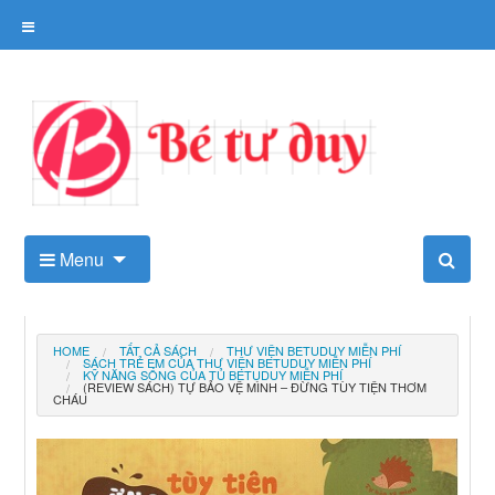
Skip
to
content
Kho tài liệu tư duy cho trẻ
Menu
HOME
TẤT CẢ SÁCH
THƯ VIỆN BETUDUY MIỄN PHÍ
SÁCH TRẺ EM CỦA THƯ VIỆN BETUDUY MIỄN PHÍ
KỸ NĂNG SỐNG CỦA TỦ BETUDUY MIỄN PHÍ
(REVIEW SÁCH) TỰ BẢO VỆ MÌNH – ĐỪNG TÙY TIỆN THƠM
CHÁU