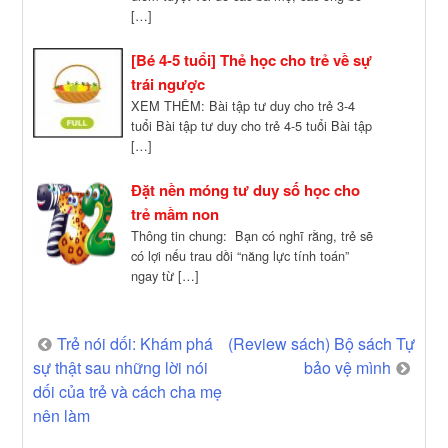
[…]
[Bé 4-5 tuổi] Thẻ học cho trẻ về sự
trái ngược
XEM THÊM: Bài tập tư duy cho trẻ 3-4
tuổi Bài tập tư duy cho trẻ 4-5 tuổi Bài tập
[…]
Đặt nền móng tư duy số học cho
trẻ mầm non
Thông tin chung: Bạn có nghĩ rằng, trẻ sẽ
có lợi nếu trau dồi “năng lực tính toán”
ngay từ […]
Post
Trẻ nói dối: Khám phá
(Review sách) Bộ sách Tự
sự thật sau những lời nói
bảo vệ mình
navigation
dối của trẻ và cách cha mẹ
nên làm