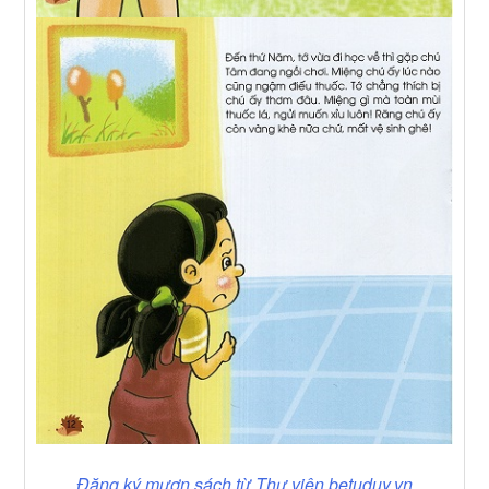
Đăng ký mượn sách từ Thư viện betuduy.vn