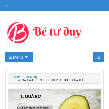
Skip
to
content
Kho tài liệu tư duy cho trẻ
Menu
HOME
CHIA SẺ
4 LOẠI RAU CỦ TỐT CHO SỰ PHÁT TRIỂN CỦA TRẺ