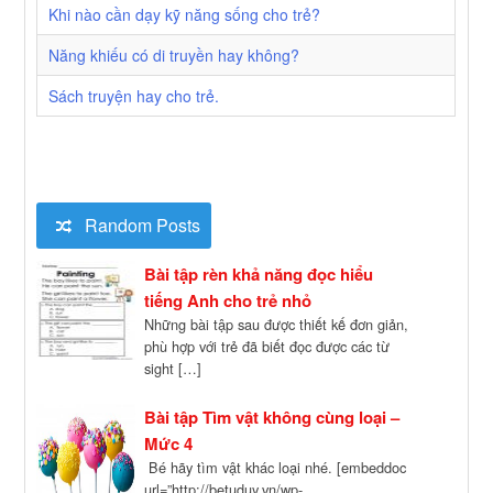
Khi nào cần dạy kỹ năng sống cho trẻ?
Năng khiếu có di truyền hay không?
Sách truyện hay cho trẻ.
Random Posts
Bài tập rèn khả năng đọc hiểu
tiếng Anh cho trẻ nhỏ
Những bài tập sau được thiết kế đơn giản,
phù hợp với trẻ đã biết đọc được các từ
sight […]
Bài tập Tìm vật không cùng loại –
Mức 4
Bé hãy tìm vật khác loại nhé. [embeddoc
url=”http://betuduy.vn/wp-