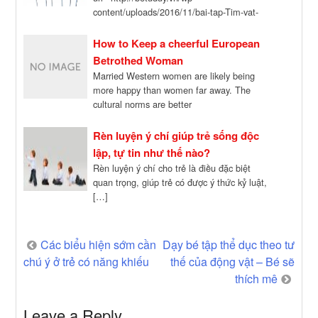
content/uploads/2016/11/bai-tap-Tim-vat-
khong-cung-loai-Muc-4-1.pdf”
download=”all” viewer=”google”]
How to Keep a cheerful European
Betrothed Woman
Married Western women are likely being
more happy than women far away. The
cultural norms are better
http://anto.6te.net/?p=4908 than in […]
Rèn luyện ý chí giúp trẻ sống độc
lập, tự tin như thế nào?
Rèn luyện ý chí cho trẻ là điều đặc biệt
quan trọng, giúp trẻ có được ý thức kỷ luật,
[…]
Post
Các biểu hiện sớm cần
Dạy bé tập thể dục theo tư
chú ý ở trẻ có năng khiếu
thế của động vật – Bé sẽ
navigation
thích mê
Leave a Reply